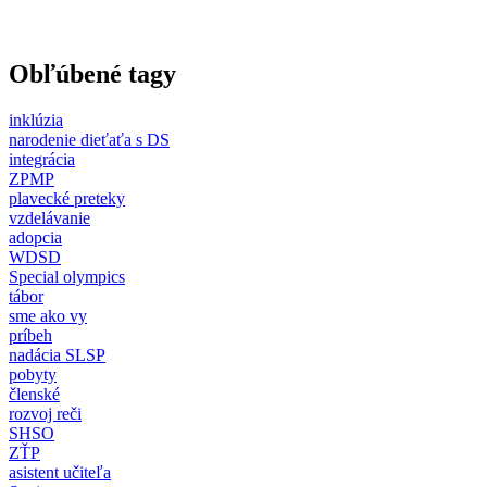
Obľúbené tagy
inklúzia
narodenie dieťaťa s DS
integrácia
ZPMP
plavecké preteky
vzdelávanie
adopcia
WDSD
Special olympics
tábor
sme ako vy
príbeh
nadácia SLSP
pobyty
členské
rozvoj reči
SHSO
ZŤP
asistent učiteľa