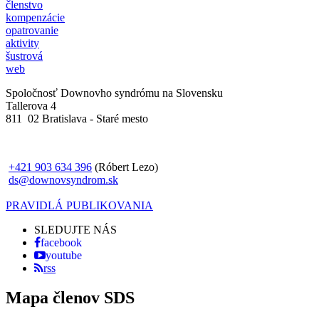
členstvo
kompenzácie
opatrovanie
aktivity
šustrová
web
Spoločnosť Downovho syndrómu na Slovensku
Tallerova 4
811 02 Bratislava - Staré mesto
+421 903 634 396
(Róbert Lezo)
ds@downovsyndrom.sk
PRAVIDLÁ PUBLIKOVANIA
SLEDUJTE NÁS
facebook
youtube
rss
Mapa členov SDS