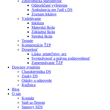
Zdravotnícka starostlivosť
Odporúčané vyšetrenia
Ambulancia pre ľudí s DS
Zoznam lekárov
Vzdelávanie
Inklúzia
Materská škola
Základná škola
Stredná škola
Terapie
Kompenzácie ŤZP
Dospelosť
Láska, priateľstvo, sex
Svojprávnosť a právna zodpovednosť
Zamestnávanie ŤZP
Downov syndróm
Charakteristika DS
Znaky DS
Otázky a odpovede
Knižnica
Blog
O nás
Kontakt
Staň sa členom
Stanovy SDS