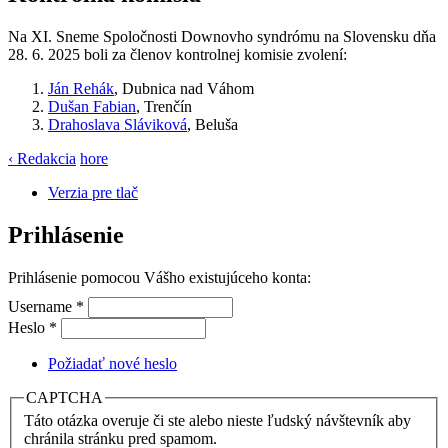
Na XI. Sneme Spoločnosti Downovho syndrómu na Slovensku dňa
28. 6. 2025 boli za členov kontrolnej komisie zvolení:
Ján Rehák
, Dubnica nad Váhom
Dušan Fabian
, Trenčín
Drahoslava Sláviková
, Beluša
‹ Redakcia
hore
Verzia pre tlač
Prihlásenie
Prihlásenie pomocou Vášho existujúceho konta:
Username
*
Heslo
*
Požiadať nové heslo
CAPTCHA
Táto otázka overuje či ste alebo nieste ľudský návštevník aby
chránila stránku pred spamom.