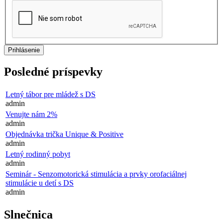
Posledné príspevky
Letný tábor pre mládež s DS
admin
Venujte nám 2%
admin
Objednávka trička Unique & Positive
admin
Letný rodinný pobyt
admin
Seminár - Senzomotorická stimulácia a prvky orofaciálnej
stimulácie u detí s DS
admin
Slnečnica