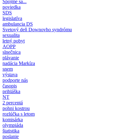
Spojme sa...
poviedka
SDS
legislatíva
ambulancia DS
Svetový deň Downovho syndrómu
sexualita
letný pobyt
AOPP
slnečnica
plávanie
nadácia Markíza
snem
výstava
podporte nás
časopis
prihláška
NT
2 percentá
pohni kostrou
rozlúčka s letom
komisárka
olympiáda
štatistika
poslanie