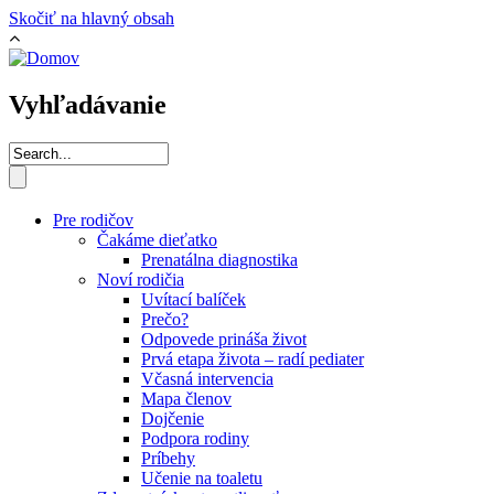
Skočiť na hlavný obsah
Vyhľadávanie
Pre rodičov
Čakáme dieťatko
Prenatálna diagnostika
Noví rodičia
Uvítací balíček
Prečo?
Odpovede prináša život
Prvá etapa života – radí pediater
Včasná intervencia
Mapa členov
Dojčenie
Podpora rodiny
Príbehy
Učenie na toaletu