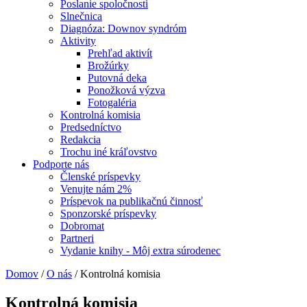
Poslanie spoločnosti
Slnečnica
Diagnóza: Downov syndróm
Aktivity
Prehľad aktivít
Brožúrky
Putovná deka
Ponožková výzva
Fotogaléria
Kontrolná komisia
Predsedníctvo
Redakcia
Trochu iné kráľovstvo
Podporte nás
Členské príspevky
Venujte nám 2%
Príspevok na publikačnú činnosť
Sponzorské príspevky
Dobromat
Partneri
Vydanie knihy - Môj extra súrodenec
Domov
/
O nás
/
Kontrolná komisia
Kontrolná komisia