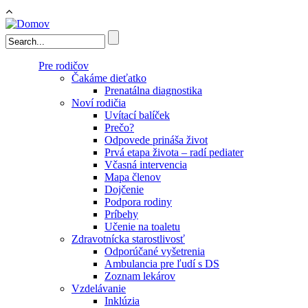
Skočiť na hlavný obsah
Vyhľadávanie
Pre rodičov
Čakáme dieťatko
Prenatálna diagnostika
Noví rodičia
Uvítací balíček
Prečo?
Odpovede prináša život
Prvá etapa života – radí pediater
Včasná intervencia
Mapa členov
Dojčenie
Podpora rodiny
Príbehy
Učenie na toaletu
Zdravotnícka starostlivosť
Odporúčané vyšetrenia
Ambulancia pre ľudí s DS
Zoznam lekárov
Vzdelávanie
Inklúzia