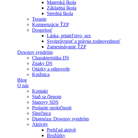
Materská škola
Základná škola
Stredná škola
Terapie
Kompenzácie ŤZP
Dospelosť
Láska, priateľstvo, sex
Svojprávnosť a právna zodpovednosť
Zamestnávanie ŤZP
Downov syndróm
Charakteristika DS
Znaky DS
Otázky a odpovede
Knižnica
Blog
O nás
Kontakt
Staň sa členom
Stanovy SDS
Poslanie spoločnosti
Slnečnica
Diagnóza: Downov syndróm
Aktivity
Prehľad aktivít
Brožúrky