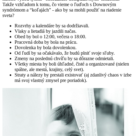
Takže vzhľadom k tomu, čo vieme o ľuďoch s Downovým
syndrómom a “koľajách” - ako by sa mohli použiť na riadenie
sveta?
Rozvrhy a kalendáre by sa dodržiavali.
Vlaky a lietadlá by jazdili načas.
Obed by bol o 12:00, večera o 18:00.
Pracovná doba by bola na prácu.
Dovolenka by bola dovolenkou.
Od ľudí by sa očakávalo, že budú plniť svoje sľuby.
Zmeny na poslednú chvíľu by sa dôrazne odmietali.
Všetky miesta by boli úhľadné, čisté a organizované (nielen
spálne, ale mestá, krajiny, celý svet).
Straty a nálezy by prestali existovať (aj zdanlivý chaos v izbe
má svoj vlastný zmysel pre poriadok).