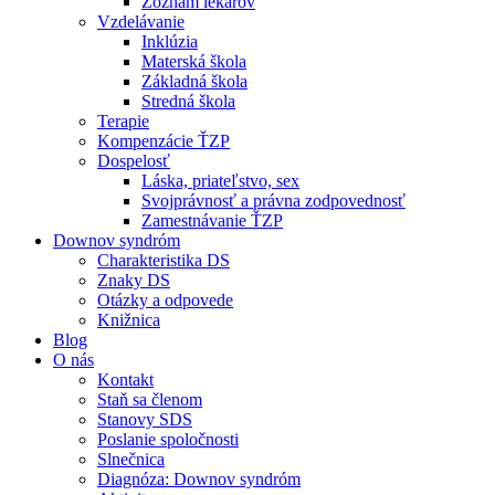
Zoznam lekárov
Vzdelávanie
Inklúzia
Materská škola
Základná škola
Stredná škola
Terapie
Kompenzácie ŤZP
Dospelosť
Láska, priateľstvo, sex
Svojprávnosť a právna zodpovednosť
Zamestnávanie ŤZP
Downov syndróm
Charakteristika DS
Znaky DS
Otázky a odpovede
Knižnica
Blog
O nás
Kontakt
Staň sa členom
Stanovy SDS
Poslanie spoločnosti
Slnečnica
Diagnóza: Downov syndróm