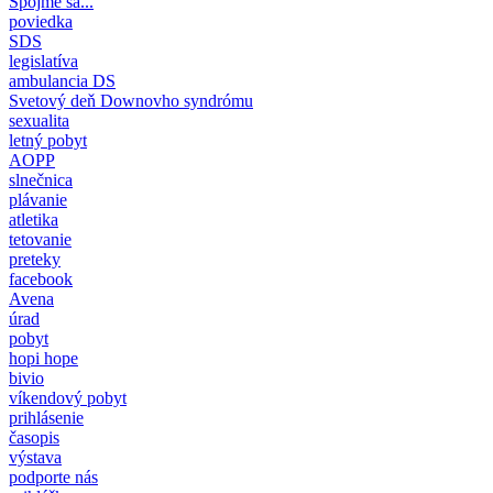
Spojme sa...
poviedka
SDS
legislatíva
ambulancia DS
Svetový deň Downovho syndrómu
sexualita
letný pobyt
AOPP
slnečnica
plávanie
atletika
tetovanie
preteky
facebook
Avena
úrad
pobyt
hopi hope
bivio
víkendový pobyt
prihlásenie
časopis
výstava
podporte nás