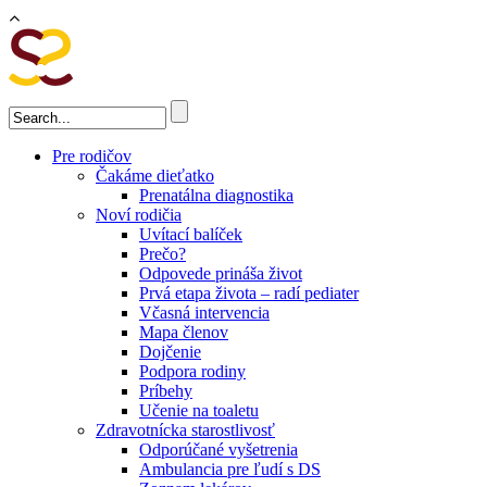
Skočiť na hlavný obsah
Vyhľadávanie
Pre rodičov
Čakáme dieťatko
Prenatálna diagnostika
Noví rodičia
Uvítací balíček
Prečo?
Odpovede prináša život
Prvá etapa života – radí pediater
Včasná intervencia
Mapa členov
Dojčenie
Podpora rodiny
Príbehy
Učenie na toaletu
Zdravotnícka starostlivosť
Odporúčané vyšetrenia
Ambulancia pre ľudí s DS