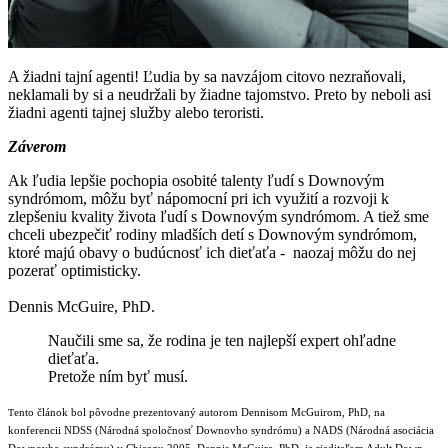
A žiadni tajní agenti! Ľudia by sa navzájom citovo nezraňovali,
neklamali by si a neudržali by žiadne tajomstvo. Preto by neboli asi
žiadni agenti tajnej služby alebo teroristi.
Záverom
Ak ľudia lepšie pochopia osobité talenty ľudí s Downovým
syndrómom, môžu byť nápomocní pri ich využití a rozvoji k
zlepšeniu kvality života ľudí s Downovým syndrómom. A tiež sme
chceli ubezpečiť rodiny mladších detí s Downovým syndrómom,
ktoré majú obavy o budúcnosť ich dieťaťa - naozaj môžu do nej
pozerať optimisticky.
Dennis McGuire, PhD.
Naučili sme sa, že rodina je ten najlepší expert ohľadne
dieťaťa.
Pretože ním byť musí.
ento článok bol pôvodne prezentovaný autorom Dennisom McGuirom, PhD, na
T
konferencii NDSS (Národná spoločnosť Downovho syndrómu) a NADS (Národná asociácia
Downovho syndrómu) v Chicagu 2005. Dennis McGuire, PhD. je riaditeľom Adult Down