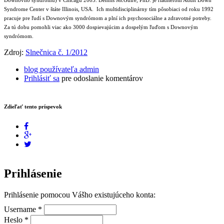
Syndrome Center v štáte Illinois, USA. Ich multidisciplinárny tím pôsobiaci od roku 1992
pracuje pre ľudí s Downovým syndrómom a plní ich psychosociálne a zdravotné potreby.
Za tú dobu pomohli viac ako 3000 dospievajúcim a dospelým ľuďom s Downovým
syndrómom.
Zdroj:
Slnečnica č. 1/2012
blog používateľa admin
Prihlásiť sa
pre odoslanie komentárov
Zdieľať tento príspevok
Prihlásenie
Prihlásenie pomocou Vášho existujúceho konta:
Username
*
Heslo
*