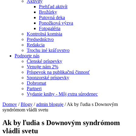
Aktivity
Prehľad aktivít
Brožúrky
Putovná deka
Ponožková výzva
Fotogaléria
Kontrolná komisia
Predsedníctvo
Redakcia
Trochu iné kráľovstvo
Podporte nás
Členské príspevky
Venujte nám 2%
Príspevok na publikačnú činnosť
Sponzorské príspevky
Dobromat
Partneri
Vydanie knihy - Môj extra súrodenec
Domov
/
Blogy
/
admin bloguje
/
Ak by ľudia s Downovým
syndrómom vládli svetu
Ak by ľudia s Downovým syndrómom
vládli svetu