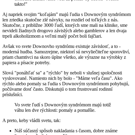
takto!"
Aj napriek svojim “koľajám” majú ľudia s Downovým syndrómom
len zriedka skutočne zlé návyky, na rozdiel od toľkých z nás.
Skutočne, z približne 3000 ľudí, ktorých sme mali na klinike, sme
nevideli žiadnych drogovo závislých alebo gamblerov a len dvaja
trpeli alkoholizmom a veľmi malý počet boli fajčiari.
Avšak vo svete Downovho syndrómu existuje závislosť, a to -
moderná hudba. Samozrejme, niektorí sú nevyliečiteľne sporovliví,
priam chamtivci na skoro úplne všetko, ale výrazne na výrobky z
papiera a písacie potreby.
Slová "ponáhľať sa" a "rýchlo" by neboli v slušnej spoločnosti
vyslovované. Namiesto nich by bolo - "Máme veľa času". Ako
rýchlo alebo pomaly sa ľudia s Downovým syndrómom pohybujú,
počúvame dosť často. Diskutujú o tom frustrovaní rodinní
príslušníci.
Vo svete ľudí s Downovým syndrómom majú totiž
váhu len dve rýchlosti: pomaly a pomalšie.
A preto, keby vládli svetu, tak:
Náš súčasný spôsob nakladania s časom, dobre známe