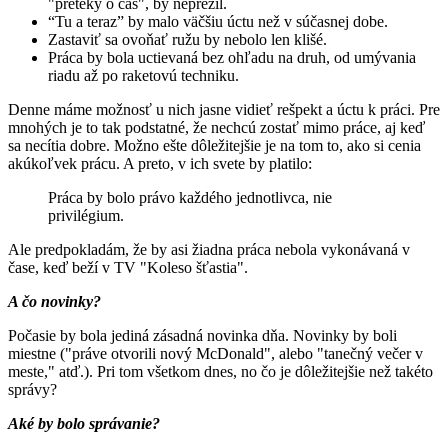
"preteky o čas", by neprežil.
“Tu a teraz” by malo väčšiu úctu než v súčasnej dobe.
Zastaviť sa ovoňať ružu by nebolo len klišé.
Práca by bola uctievaná bez ohľadu na druh, od umývania
riadu až po raketovú techniku.
Denne máme možnosť u nich jasne vidieť rešpekt a úctu k práci. Pre
mnohých je to tak podstatné, že nechcú zostať mimo práce, aj keď
sa necítia dobre. Možno ešte dôležitejšie je na tom to, ako si cenia
akúkoľvek prácu. A preto, v ich svete by platilo:
Práca by bolo právo každého jednotlivca, nie
privilégium.
Ale predpokladám, že by asi žiadna práca nebola vykonávaná v
čase, keď beží v TV "Koleso šťastia".
A čo novinky?
Počasie by bola jediná zásadná novinka dňa. Novinky by boli
miestne ("práve otvorili nový McDonald", alebo "tanečný večer v
meste," atď.). Pri tom všetkom dnes, no čo je dôležitejšie než takéto
správy?
Aké by bolo správanie?