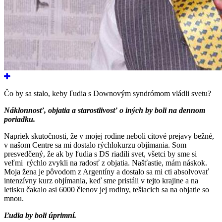
Čo by sa stalo, keby ľudia s Downovým syndrómom vládli svetu?
Náklonnosť, objatia a starostlivosť o iných by boli na dennom
poriadku.
Napriek skutočnosti, že v mojej rodine neboli citové prejavy bežné,
v našom Centre sa mi dostalo rýchlokurzu objímania. Som
presvedčený, že ak by ľudia s DS riadili svet, všetci by sme si
veľmi rýchlo zvykli na radosť z objatia. Našťastie, mám náskok.
Moja žena je pôvodom z Argentíny a dostalo sa mi cti absolvovať
intenzívny kurz objímania, keď sme pristáli v tejto krajine a na
letisku čakalo asi 6000 členov jej rodiny, tešiacich sa na objatie so
mnou.
Ľudia by boli úprimní.