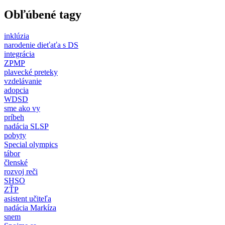
Obľúbené tagy
inklúzia
narodenie dieťaťa s DS
integrácia
ZPMP
plavecké preteky
vzdelávanie
adopcia
WDSD
sme ako vy
príbeh
nadácia SLSP
pobyty
Special olympics
tábor
členské
rozvoj reči
SHSO
ZŤP
asistent učiteľa
nadácia Markíza
snem