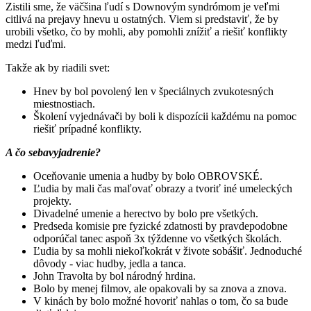
Zistili sme, že väčšina ľudí s Downovým syndrómom je veľmi
citlivá na prejavy hnevu u ostatných. Viem si predstaviť, že by
urobili všetko, čo by mohli, aby pomohli znížiť a riešiť konflikty
medzi ľuďmi.
Takže ak by riadili svet:
Hnev by bol povolený len v špeciálnych zvukotesných
miestnostiach.
Školení vyjednávači by boli k dispozícii každému na pomoc
riešiť prípadné konflikty.
A čo sebavyjadrenie?
Oceňovanie umenia a hudby by bolo OBROVSKÉ.
Ľudia by mali čas maľovať obrazy a tvoriť iné umeleckých
projekty.
Divadelné umenie a herectvo by bolo pre všetkých.
Predseda komisie pre fyzické zdatnosti by pravdepodobne
odporúčal tanec aspoň 3x týždenne vo všetkých školách.
Ľudia by sa mohli niekoľkokrát v živote sobášiť. Jednoduché
dôvody - viac hudby, jedla a tanca.
John Travolta by bol národný hrdina.
Bolo by menej filmov, ale opakovali by sa znova a znova.
V kinách by bolo možné hovoriť nahlas o tom, čo sa bude