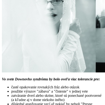
Vo svete Downovho syndrómu by bolo oveľa viac tolerancie pre:
časté opakovanie rovnakých fráz alebo otázok
použitie výrazov "zábava" a "čistenie" v jednej vete
zatváranie dverí alebo skrine, ktoré sú ponechané pootvorené
(a kľudne aj v dome niekoho iného)
dôsledné aranžovanie vecí až pokiaľ by neboli "Presne