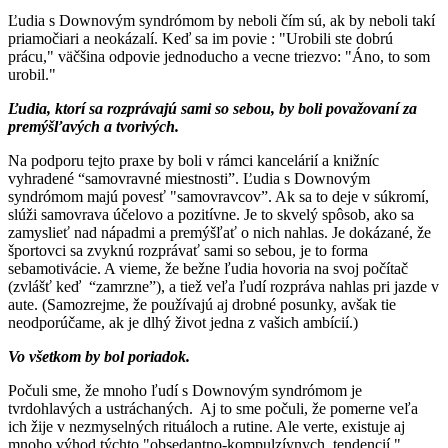
Ľudia s Downovým syndrómom by neboli čím sú, ak by neboli takí
priamočiari a neokázalí. Keď sa im povie : "Urobili ste dobrú
prácu," väčšina odpovie jednoducho a vecne triezvo: "Áno, to som
urobil."
Ľudia, ktorí sa rozprávajú sami so sebou, by boli považovaní za
premýšľavých a tvorivých.
Na podporu tejto praxe by boli v rámci kancelárií a knižníc
vyhradené “samovravné miestnosti”. Ľudia s Downovým
syndrómom majú povesť "samovravcov”. Ak sa to deje v súkromí,
slúži samovrava účelovo a pozitívne. Je to skvelý spôsob, ako sa
zamyslieť nad nápadmi a premýšľať o nich nahlas. Je dokázané, že
športovci sa zvyknú rozprávať sami so sebou, je to forma
sebamotivácie. A vieme, že bežne ľudia hovoria na svoj počítač
(zvlášť keď “zamrzne”), a tiež veľa ľudí rozpráva nahlas pri jazde v
aute. (Samozrejme, že používajú aj drobné posunky, avšak tie
neodporúčame, ak je dlhý život jedna z vašich ambícií.)
Vo všetkom by bol poriadok.
Počuli sme, že mnoho ľudí s Downovým syndrómom je
tvrdohlavých a ustráchaných. Aj to sme počuli, že pomerne veľa
ich žije v nezmyselných rituáloch a rutine. Ale verte, existuje aj
mnoho výhod týchto "obsedantno-kompulzívnych tendencií."