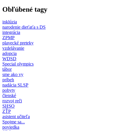
Obľúbené tagy
inklúzia
narodenie dieťaťa s DS
integrácia
ZPMP
plavecké preteky
vzdelávanie
adopcia
WDSD
Special olympics
tábor
sme ako vy
príbeh
nadácia SLSP
pobyty
členské
rozvoj reči
SHSO
ZŤP
asistent učiteľa
Spojme sa...
poviedka