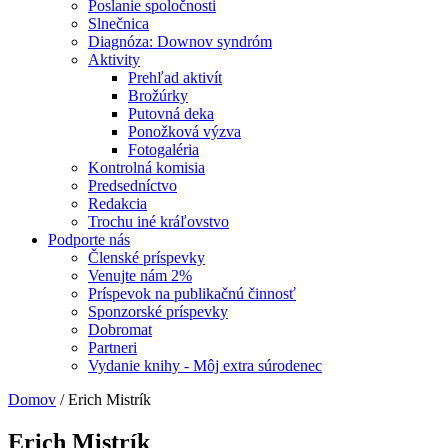
Poslanie spoločnosti
Slnečnica
Diagnóza: Downov syndróm
Aktivity
Prehľad aktivít
Brožúrky
Putovná deka
Ponožková výzva
Fotogaléria
Kontrolná komisia
Predsedníctvo
Redakcia
Trochu iné kráľovstvo
Podporte nás
Členské príspevky
Venujte nám 2%
Príspevok na publikačnú činnosť
Sponzorské príspevky
Dobromat
Partneri
Vydanie knihy - Môj extra súrodenec
Domov
/
Erich Mistrík
Erich Mistrík