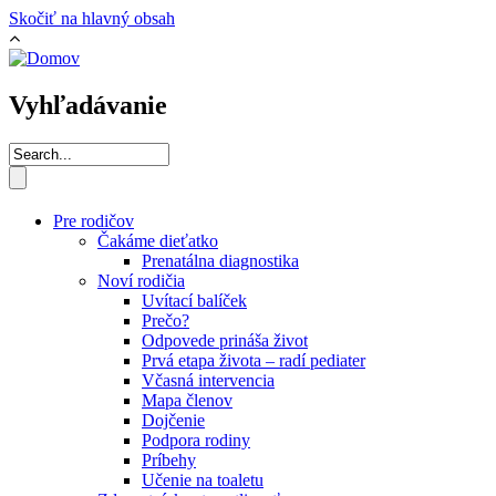
Skočiť na hlavný obsah
Vyhľadávanie
Pre rodičov
Čakáme dieťatko
Prenatálna diagnostika
Noví rodičia
Uvítací balíček
Prečo?
Odpovede prináša život
Prvá etapa života – radí pediater
Včasná intervencia
Mapa členov
Dojčenie
Podpora rodiny
Príbehy
Učenie na toaletu