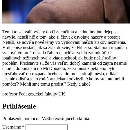
Ten, kto schválil výlety do Osvienčimu a jednu hodinu dejepisu
navyše, netuší nič o tom, ako si človek osvojuje názory a postoje.
Netuší, že nové a nové témy vo vyučovaní našich žiakov nezmenia.
V dejepise nestačí, ak sa žiak dozvie, že Hitler so Stalinom rozpútali
svetovú vojnu. To sa dá ľahko naučiť a rýchlo zabudnúť. O
totalitných režimoch oveľa viac pochopí, ak bude riešiť reálny
problém: Predstavte si, že váš veľmi dobrý kamarát od zajtra nesmie
chodiť do kina ani do McDonaldu, že sa musí z pekného bytu
presťahovať do rozpadajúceho sa domu na okraji mesta, odkiaľ
nesmie odísť a jeho rodičov niekam odviezli. Ako by ste mu mohli
pomôcť? Mohli sme tomu predísť? Kedy a ako?
profesor Pedagogickej fakulty UK
Prihlásenie
Prihlásenie pomocou Vášho existujúceho konta:
Username
*