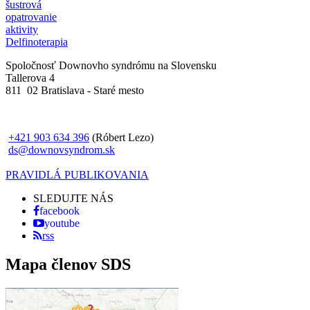
šustrová
opatrovanie
aktivity
Delfinoterapia
Spoločnosť Downovho syndrómu na Slovensku
Tallerova 4
811 02 Bratislava - Staré mesto
+421 903 634 396
(Róbert Lezo)
ds@downovsyndrom.sk
PRAVIDLÁ PUBLIKOVANIA
SLEDUJTE NÁS
facebook
youtube
rss
Mapa členov SDS