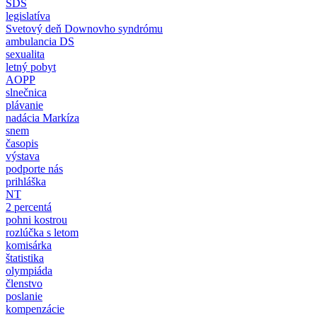
SDS
legislatíva
Svetový deň Downovho syndrómu
ambulancia DS
sexualita
letný pobyt
AOPP
slnečnica
plávanie
nadácia Markíza
snem
časopis
výstava
podporte nás
prihláška
NT
2 percentá
pohni kostrou
rozlúčka s letom
komisárka
štatistika
olympiáda
členstvo
poslanie
kompenzácie