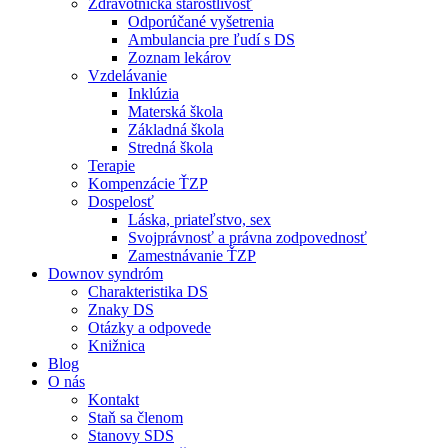
Zdravotnícka starostlivosť
Odporúčané vyšetrenia
Ambulancia pre ľudí s DS
Zoznam lekárov
Vzdelávanie
Inklúzia
Materská škola
Základná škola
Stredná škola
Terapie
Kompenzácie ŤZP
Dospelosť
Láska, priateľstvo, sex
Svojprávnosť a právna zodpovednosť
Zamestnávanie ŤZP
Downov syndróm
Charakteristika DS
Znaky DS
Otázky a odpovede
Knižnica
Blog
O nás
Kontakt
Staň sa členom
Stanovy SDS