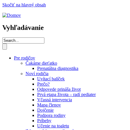
Skočiť na hlavný obsah
Vyhľadávanie
Pre rodičov
Čakáme dieťatko
Prenatálna diagnostika
Noví rodičia
Uvítací balíček
Prečo?
Odpovede prináša život
Prvá etapa života – radí pediater
Včasná intervencia
Mapa členov
Dojčenie
Podpora rodiny
Príbehy
Učenie na toaletu