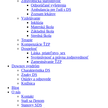
Zdravotnícka starostlivosť
Odporúčané vyšetrenia
Ambulancia pre ľudí s DS
Zoznam lekárov
Vzdelávanie
Inklúzia
Materská škola
Základná škola
Stredná škola
Terapie
Kompenzácie ŤZP
Dospelosť
Láska, priateľstvo, sex
Svojprávnosť a právna zodpovednosť
Zamestnávanie ŤZP
Downov syndróm
Charakteristika DS
Znaky DS
Otázky a odpovede
Knižnica
Blog
O nás
Kontakt
Staň sa členom
Stanovy SDS