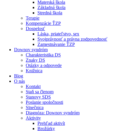
Materská škola
Základná škola
Stredná škola
Terapie
Kompenzácie ŤZP
Dospelosť
Láska, priateľstvo, sex
Svojprávnosť a právna zodpovednosť
Zamestnávanie ŤZP
Downov syndróm
Charakteristika DS
Znaky DS
Otázky a odpovede
Knižnica
Blog
O nás
Kontakt
Staň sa členom
Stanovy SDS
Poslanie spoločnosti
Slnečnica
Diagnóza: Downov syndróm
Aktivity
Prehľad aktivít
Brožúrky