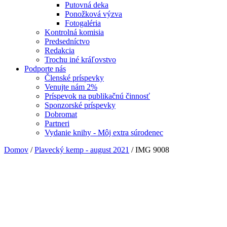
Putovná deka
Ponožková výzva
Fotogaléria
Kontrolná komisia
Predsedníctvo
Redakcia
Trochu iné kráľovstvo
Podporte nás
Členské príspevky
Venujte nám 2%
Príspevok na publikačnú činnosť
Sponzorské príspevky
Dobromat
Partneri
Vydanie knihy - Môj extra súrodenec
Domov
/
Plavecký kemp - august 2021
/
IMG 9008
IMG 9008