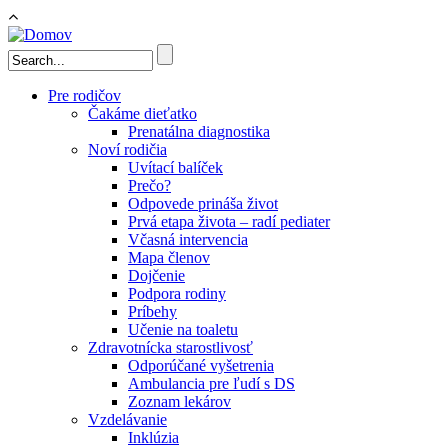
Skočiť na hlavný obsah
Vyhľadávanie
Pre rodičov
Čakáme dieťatko
Prenatálna diagnostika
Noví rodičia
Uvítací balíček
Prečo?
Odpovede prináša život
Prvá etapa života – radí pediater
Včasná intervencia
Mapa členov
Dojčenie
Podpora rodiny
Príbehy
Učenie na toaletu
Zdravotnícka starostlivosť
Odporúčané vyšetrenia
Ambulancia pre ľudí s DS
Zoznam lekárov
Vzdelávanie
Inklúzia