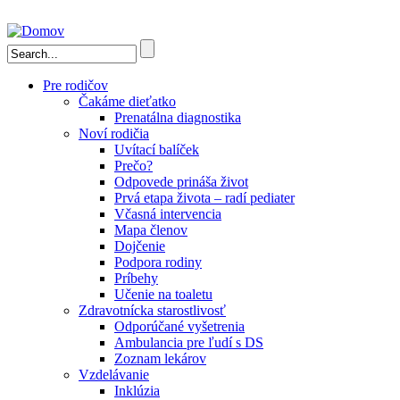
Skočiť na hlavný obsah
Vyhľadávanie
Pre rodičov
Čakáme dieťatko
Prenatálna diagnostika
Noví rodičia
Uvítací balíček
Prečo?
Odpovede prináša život
Prvá etapa života – radí pediater
Včasná intervencia
Mapa členov
Dojčenie
Podpora rodiny
Príbehy
Učenie na toaletu
Zdravotnícka starostlivosť
Odporúčané vyšetrenia
Ambulancia pre ľudí s DS
Zoznam lekárov
Vzdelávanie
Inklúzia