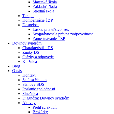
Materská škola
Základná škola
Stredná škola
Terapie
Kompenzácie ŤZP
Dospelosť
Láska, priateľstvo, sex
Svojprávnosť a právna zodpovednosť
Zamestnávanie ŤZP
Downov syndróm
Charakteristika DS
Znaky DS
Otázky a odpovede
Knižnica
Blog
O nás
Kontakt
Staň sa členom
Stanovy SDS
Poslanie spoločnosti
Slnečnica
Diagnóza: Downov syndróm
Aktivity
Prehľad aktivít
Brožúrky