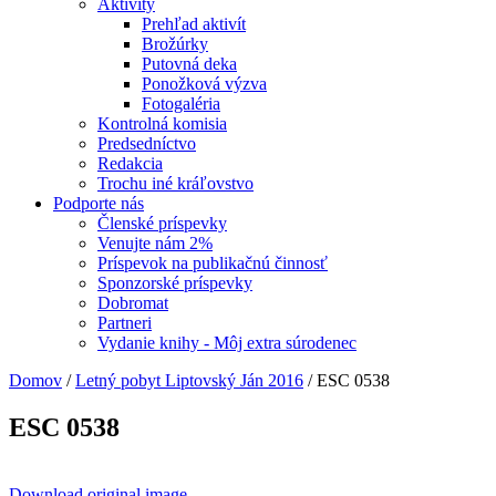
Aktivity
Prehľad aktivít
Brožúrky
Putovná deka
Ponožková výzva
Fotogaléria
Kontrolná komisia
Predsedníctvo
Redakcia
Trochu iné kráľovstvo
Podporte nás
Členské príspevky
Venujte nám 2%
Príspevok na publikačnú činnosť
Sponzorské príspevky
Dobromat
Partneri
Vydanie knihy - Môj extra súrodenec
Domov
/
Letný pobyt Liptovský Ján 2016
/
ESC 0538
ESC 0538
Download original image