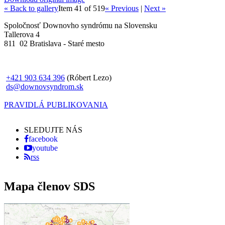
« Back to gallery
Item 41 of 519
« Previous
|
Next »
Spoločnosť Downovho syndrómu na Slovensku
Tallerova 4
811 02 Bratislava - Staré mesto
+421 903 634 396
(Róbert Lezo)
ds@downovsyndrom.sk
PRAVIDLÁ PUBLIKOVANIA
SLEDUJTE NÁS
facebook
youtube
rss
Mapa členov SDS