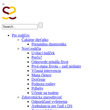
Skočiť na hlavný obsah
Vyhľadávanie
Pre rodičov
Čakáme dieťatko
Prenatálna diagnostika
Noví rodičia
Uvítací balíček
Prečo?
Odpovede prináša život
Prvá etapa života – radí pediater
Včasná intervencia
Mapa členov
Dojčenie
Podpora rodiny
Príbehy
Učenie na toaletu
Zdravotnícka starostlivosť
Odporúčané vyšetrenia
Ambulancia pre ľudí s DS