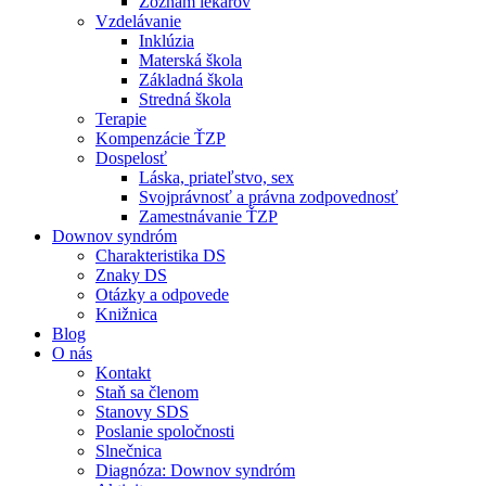
Zoznam lekárov
Vzdelávanie
Inklúzia
Materská škola
Základná škola
Stredná škola
Terapie
Kompenzácie ŤZP
Dospelosť
Láska, priateľstvo, sex
Svojprávnosť a právna zodpovednosť
Zamestnávanie ŤZP
Downov syndróm
Charakteristika DS
Znaky DS
Otázky a odpovede
Knižnica
Blog
O nás
Kontakt
Staň sa členom
Stanovy SDS
Poslanie spoločnosti
Slnečnica
Diagnóza: Downov syndróm