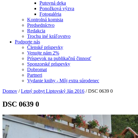
Putovná deka
Ponožková výzva
Fotogaléria
Kontrolná komisia
Predsedníctvo
Redakcia
Trochu iné kráľovstvo
Podporte nás
Členské príspevky
Venujte nám 2%
Príspevok na publikačnú činnosť
Sponzorské príspevky
Dobromat
Partneri
Vydanie knihy - Môj extra súrodenec
Domov
/
Letný pobyt Liptovský Ján 2016
/
DSC 0639 0
DSC 0639 0