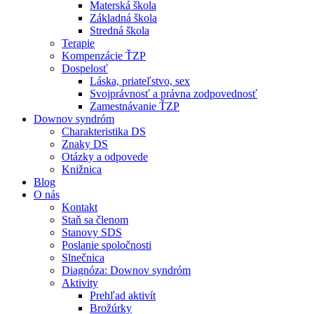
Materská škola
Základná škola
Stredná škola
Terapie
Kompenzácie ŤZP
Dospelosť
Láska, priateľstvo, sex
Svojprávnosť a právna zodpovednosť
Zamestnávanie ŤZP
Downov syndróm
Charakteristika DS
Znaky DS
Otázky a odpovede
Knižnica
Blog
O nás
Kontakt
Staň sa členom
Stanovy SDS
Poslanie spoločnosti
Slnečnica
Diagnóza: Downov syndróm
Aktivity
Prehľad aktivít
Brožúrky