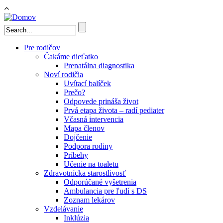
Skočiť na hlavný obsah
Vyhľadávanie
Pre rodičov
Čakáme dieťatko
Prenatálna diagnostika
Noví rodičia
Uvítací balíček
Prečo?
Odpovede prináša život
Prvá etapa života – radí pediater
Včasná intervencia
Mapa členov
Dojčenie
Podpora rodiny
Príbehy
Učenie na toaletu
Zdravotnícka starostlivosť
Odporúčané vyšetrenia
Ambulancia pre ľudí s DS
Zoznam lekárov
Vzdelávanie
Inklúzia