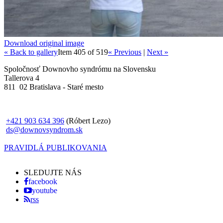
Download original image
« Back to gallery
Item 405 of 519
« Previous
|
Next »
Spoločnosť Downovho syndrómu na Slovensku
Tallerova 4
811 02 Bratislava - Staré mesto
+421 903 634 396
(Róbert Lezo)
ds@downovsyndrom.sk
PRAVIDLÁ PUBLIKOVANIA
SLEDUJTE NÁS
facebook
youtube
rss