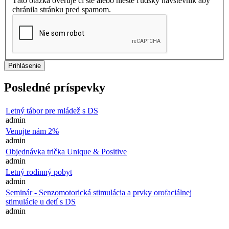
Táto otázka overuje či ste alebo nieste ľudský návštevník aby
chránila stránku pred spamom.
Posledné príspevky
Letný tábor pre mládež s DS
admin
Venujte nám 2%
admin
Objednávka trička Unique & Positive
admin
Letný rodinný pobyt
admin
Seminár - Senzomotorická stimulácia a prvky orofaciálnej
stimulácie u detí s DS
admin