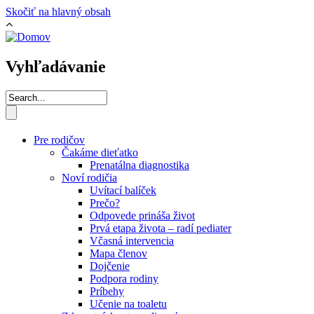
Skočiť na hlavný obsah
Vyhľadávanie
Pre rodičov
Čakáme dieťatko
Prenatálna diagnostika
Noví rodičia
Uvítací balíček
Prečo?
Odpovede prináša život
Prvá etapa života – radí pediater
Včasná intervencia
Mapa členov
Dojčenie
Podpora rodiny
Príbehy
Učenie na toaletu