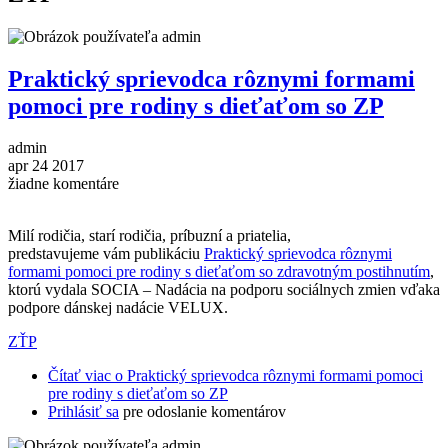
Praktický sprievodca rôznymi formami
pomoci pre rodiny s dieťaťom so ZP
admin
apr
24
2017
žiadne komentáre
Milí rodičia, starí rodičia, príbuzní a priatelia,
predstavujeme vám publikáciu
Praktický sprievodca rôznymi
formami pomoci pre rodiny s dieťaťom so zdravotným postihnutím
,
ktorú vydala SOCIA – Nadácia na podporu sociálnych zmien vďaka
podpore dánskej nadácie VELUX.
ZŤP
Čítať viac
o Praktický sprievodca rôznymi formami pomoci
pre rodiny s dieťaťom so ZP
Prihlásiť sa
pre odoslanie komentárov