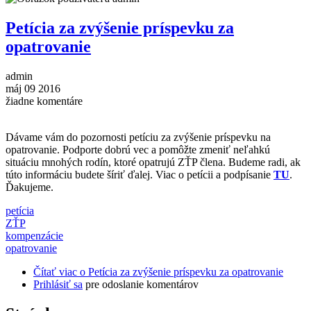
Petícia za zvýšenie príspevku za
opatrovanie
admin
máj
09
2016
žiadne komentáre
Dávame vám do pozornosti petíciu za zvýšenie príspevku na
opatrovanie. Podporte dobrú vec a pomôžte zmeniť neľahkú
situáciu mnohých rodín, ktoré opatrujú ZŤP člena. Budeme radi, ak
túto informáciu budete šíriť ďalej. Viac o petícii a podpísanie
TU
.
Ďakujeme.
petícia
ZŤP
kompenzácie
opatrovanie
Čítať viac
o Petícia za zvýšenie príspevku za opatrovanie
Prihlásiť sa
pre odoslanie komentárov