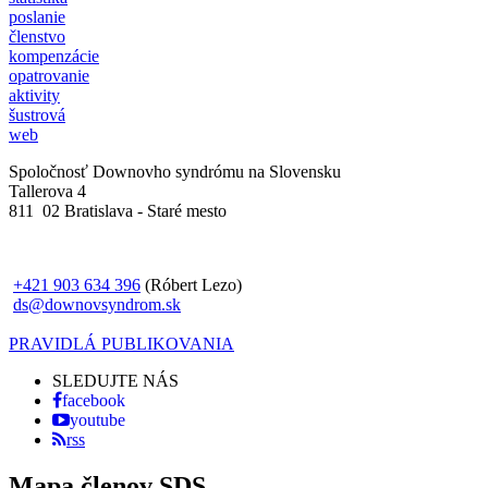
poslanie
členstvo
kompenzácie
opatrovanie
aktivity
šustrová
web
Spoločnosť Downovho syndrómu na Slovensku
Tallerova 4
811 02 Bratislava - Staré mesto
+421 903 634 396
(Róbert Lezo)
ds@downovsyndrom.sk
PRAVIDLÁ PUBLIKOVANIA
SLEDUJTE NÁS
facebook
youtube
rss
Mapa členov SDS