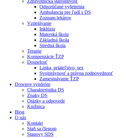
Zdravotnícka starostlivosť
Odporúčané vyšetrenia
Ambulancia pre ľudí s DS
Zoznam lekárov
Vzdelávanie
Inklúzia
Materská škola
Základná škola
Stredná škola
Terapie
Kompenzácie ŤZP
Dospelosť
Láska, priateľstvo, sex
Svojprávnosť a právna zodpovednosť
Zamestnávanie ŤZP
Downov syndróm
Charakteristika DS
Znaky DS
Otázky a odpovede
Knižnica
Blog
O nás
Kontakt
Staň sa členom
Stanovy SDS