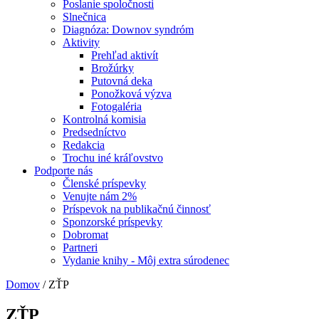
Poslanie spoločnosti
Slnečnica
Diagnóza: Downov syndróm
Aktivity
Prehľad aktivít
Brožúrky
Putovná deka
Ponožková výzva
Fotogaléria
Kontrolná komisia
Predsedníctvo
Redakcia
Trochu iné kráľovstvo
Podporte nás
Členské príspevky
Venujte nám 2%
Príspevok na publikačnú činnosť
Sponzorské príspevky
Dobromat
Partneri
Vydanie knihy - Môj extra súrodenec
Domov
/
ZŤP
ZŤP