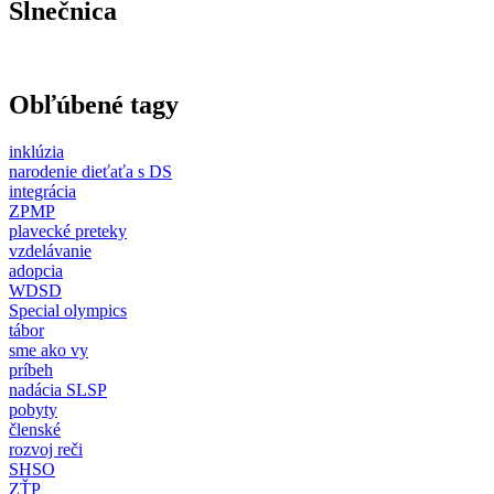
Slnečnica
Obľúbené tagy
inklúzia
narodenie dieťaťa s DS
integrácia
ZPMP
plavecké preteky
vzdelávanie
adopcia
WDSD
Special olympics
tábor
sme ako vy
príbeh
nadácia SLSP
pobyty
členské
rozvoj reči
SHSO
ZŤP