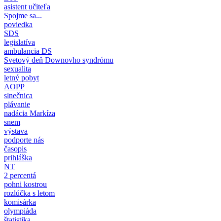
asistent učiteľa
Spojme sa...
poviedka
SDS
legislatíva
ambulancia DS
Svetový deň Downovho syndrómu
sexualita
letný pobyt
AOPP
slnečnica
plávanie
nadácia Markíza
snem
výstava
podporte nás
časopis
prihláška
NT
2 percentá
pohni kostrou
rozlúčka s letom
komisárka
olympiáda
štatistika