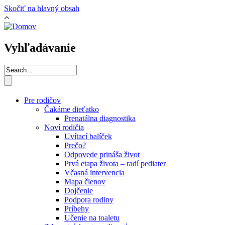
Skočiť na hlavný obsah
Vyhľadávanie
Pre rodičov
Čakáme dieťatko
Prenatálna diagnostika
Noví rodičia
Uvítací balíček
Prečo?
Odpovede prináša život
Prvá etapa života – radí pediater
Včasná intervencia
Mapa členov
Dojčenie
Podpora rodiny
Príbehy
Učenie na toaletu