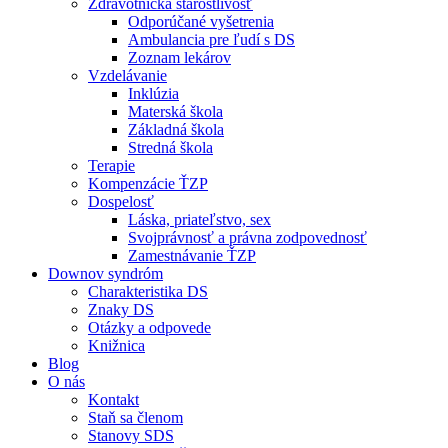
Zdravotnícka starostlivosť
Odporúčané vyšetrenia
Ambulancia pre ľudí s DS
Zoznam lekárov
Vzdelávanie
Inklúzia
Materská škola
Základná škola
Stredná škola
Terapie
Kompenzácie ŤZP
Dospelosť
Láska, priateľstvo, sex
Svojprávnosť a právna zodpovednosť
Zamestnávanie ŤZP
Downov syndróm
Charakteristika DS
Znaky DS
Otázky a odpovede
Knižnica
Blog
O nás
Kontakt
Staň sa členom
Stanovy SDS