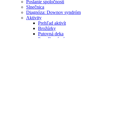
Poslanie spoločnosti
Slnečnica
Diagnóza: Downov syndróm
Aktivity
Prehľad aktivít
Brožúrky
Putovná deka
Ponožková výzva
Fotogaléria
Kontrolná komisia
Predsedníctvo
Redakcia
Trochu iné kráľovstvo
Podporte nás
Členské príspevky
Venujte nám 2%
Príspevok na publikačnú činnosť
Sponzorské príspevky
Dobromat
Partneri
Vydanie knihy - Môj extra súrodenec
Domov
/
víkendový pobyt
víkendový pobyt