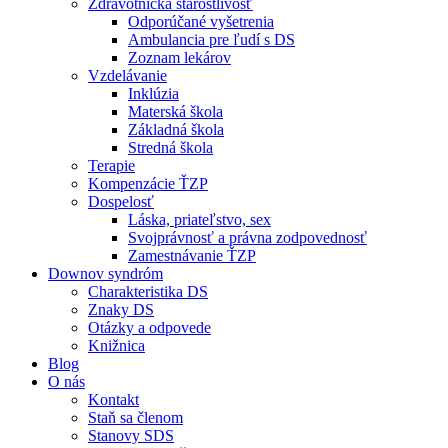
Zdravotnícka starostlivosť
Odporúčané vyšetrenia
Ambulancia pre ľudí s DS
Zoznam lekárov
Vzdelávanie
Inklúzia
Materská škola
Základná škola
Stredná škola
Terapie
Kompenzácie ŤZP
Dospelosť
Láska, priateľstvo, sex
Svojprávnosť a právna zodpovednosť
Zamestnávanie ŤZP
Downov syndróm
Charakteristika DS
Znaky DS
Otázky a odpovede
Knižnica
Blog
O nás
Kontakt
Staň sa členom
Stanovy SDS