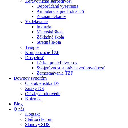
Zdravotnícka starostlivosť
Odporúčané vyšetrenia
Ambulancia pre ľudí s DS
Zoznam lekárov
Vzdelávanie
Inklúzia
Materská škola
Základná škola
Stredná škola
Terapie
Kompenzácie ŤZP
Dospelosť
Láska, priateľstvo, sex
Svojprávnosť a právna zodpovednosť
Zamestnávanie ŤZP
Downov syndróm
Charakteristika DS
Znaky DS
Otázky a odpovede
Knižnica
Blog
O nás
Kontakt
Staň sa členom
Stanovy SDS