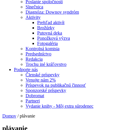
Poslanie spoločnosti
Slnečnica
Diagnóza: Downov syndróm
Aktivity
Prehľad aktivít
Brožúrky
Putovná deka
Ponožková výzva
Fotogaléria
Kontrolná komisia
Predsedníctvo
Redakcia
Trochu iné kráľovstvo
Podporte nás
Členské príspevky
Venujte nám 2%
Príspevok na publikačnú činnosť
Sponzorské príspevky
Dobromat
Partneri
Vydanie knihy - Môj extra súrodenec
Domov
/
plávanie
plávanie