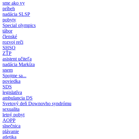
sme ako vy
príbeh
nadácia SLSP
pobyty
Special olympics
tábor
členské
rozvoj reči
SHSO
ZŤP
asistent učiteľa
nadácia Markíza
snem
Spojme sa...
poviedka
SDS
legislatíva
ambulancia DS
Svetový deň Downovho syndrómu
sexualita
letný pobyt
AOPP
slnečnica
plávanie
atletika