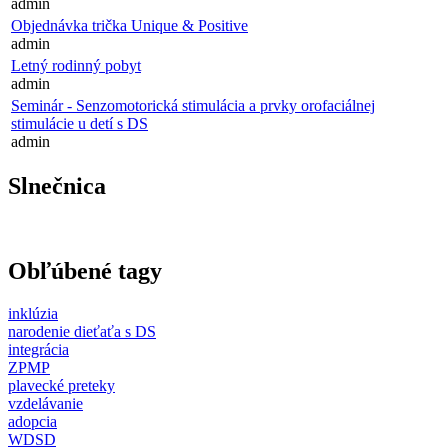
admin
Objednávka trička Unique & Positive
admin
Letný rodinný pobyt
admin
Seminár - Senzomotorická stimulácia a prvky orofaciálnej
stimulácie u detí s DS
admin
Slnečnica
Obľúbené tagy
inklúzia
narodenie dieťaťa s DS
integrácia
ZPMP
plavecké preteky
vzdelávanie
adopcia
WDSD