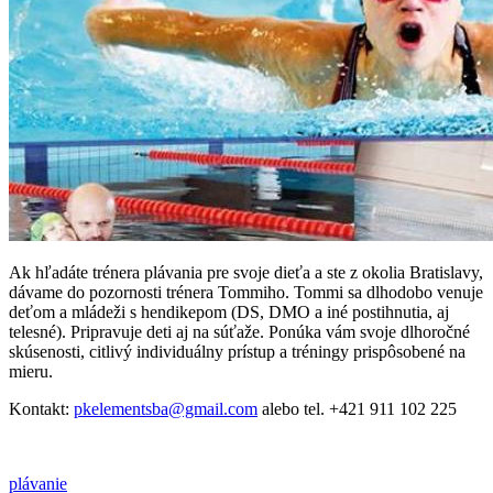
Ak hľadáte trénera plávania pre svoje dieťa a ste z okolia Bratislavy,
dávame do pozornosti trénera Tommiho. Tommi sa dlhodobo venuje
deťom a mládeži s hendikepom (DS, DMO a iné postihnutia, aj
telesné). Pripravuje deti aj na súťaže. Ponúka vám svoje dlhoročné
skúsenosti, citlivý individuálny prístup a tréningy prispôsobené na
mieru.
Kontakt:
pkelementsba@gmail.com
alebo tel. +421 911 102 225
plávanie