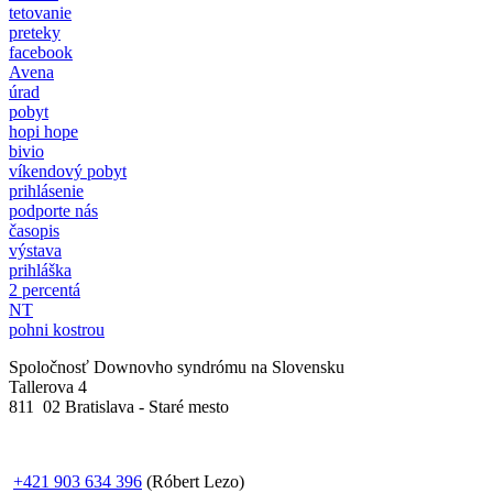
tetovanie
preteky
facebook
Avena
úrad
pobyt
hopi hope
bivio
víkendový pobyt
prihlásenie
podporte nás
časopis
výstava
prihláška
2 percentá
NT
pohni kostrou
Spoločnosť Downovho syndrómu na Slovensku
Tallerova 4
811 02 Bratislava - Staré mesto
+421 903 634 396
(Róbert Lezo)