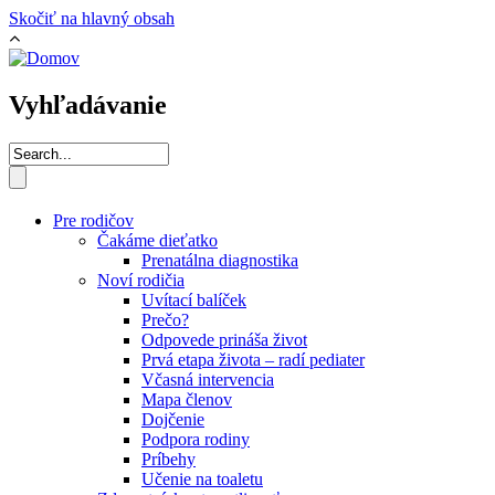
Skočiť na hlavný obsah
Vyhľadávanie
Pre rodičov
Čakáme dieťatko
Prenatálna diagnostika
Noví rodičia
Uvítací balíček
Prečo?
Odpovede prináša život
Prvá etapa života – radí pediater
Včasná intervencia
Mapa členov
Dojčenie
Podpora rodiny
Príbehy
Učenie na toaletu