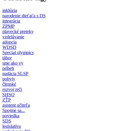
inklúzia
narodenie dieťaťa s DS
integrácia
ZPMP
plavecké preteky
vzdelávanie
adopcia
WDSD
Special olympics
tábor
sme ako vy
príbeh
nadácia SLSP
pobyty
členské
rozvoj reči
SHSO
ZŤP
asistent učiteľa
Spojme sa...
poviedka
SDS
legislatíva