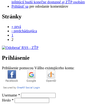
inštitúcií budú konečne dostupné aj ZŤP osobám
Prihlásiť sa
pre odoslanie komentárov
Stránky
« prvá
‹ predchádzajúca
1
2
Prihlásenie
Prihlásenie pomocou Vášho existujúceho konta:
Username
*
Heslo
*