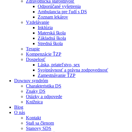
Zdravotnícka starostlivosť
Odporúčané vyšetrenia
Ambulancia pre ľudí s DS
Zoznam lekárov
Vzdelávanie
Inklúzia
Materská škola
Základná škola
Stredná škola
Terapie
Kompenzácie ŤZP
Dospelosť
Láska, priateľstvo, sex
Svojprávnosť a právna zodpovednosť
Zamestnávanie ŤZP
Downov syndróm
Charakteristika DS
Znaky DS
Otázky a odpovede
Knižnica
Blog
O nás
Kontakt
Staň sa členom
Stanovy SDS