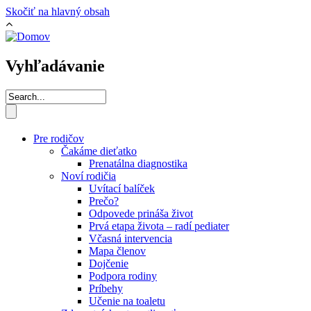
Skočiť na hlavný obsah
Vyhľadávanie
Pre rodičov
Čakáme dieťatko
Prenatálna diagnostika
Noví rodičia
Uvítací balíček
Prečo?
Odpovede prináša život
Prvá etapa života – radí pediater
Včasná intervencia
Mapa členov
Dojčenie
Podpora rodiny
Príbehy
Učenie na toaletu