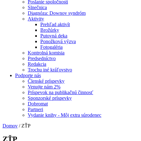
Poslanie spoločnosti
Slnečnica
Diagnóza: Downov syndróm
Aktivity
Prehľad aktivít
Brožúrky
Putovná deka
Ponožková výzva
Fotogaléria
Kontrolná komisia
Predsedníctvo
Redakcia
Trochu iné kráľovstvo
Podporte nás
Členské príspevky
Venujte nám 2%
Príspevok na publikačnú činnosť
Sponzorské príspevky
Dobromat
Partneri
Vydanie knihy - Môj extra súrodenec
Domov
/
ZŤP
ZŤP