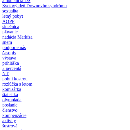
ambulancia DS
Svetový deň Downovho syndrómu
sexualita
letný pobyt
AOPP
slnečnica
plávanie
nadácia Markíza
snem
podporte nás
časopis
výstava
prihláška
2 percentá
NT
pohni kostrou
rozlúčka s letom
komisárka
štatistika
olympiáda
poslanie
členstvo
kompenzácie
aktivity
šustrová