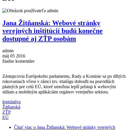
Jana Žitňanská: Webové stránky
verejných inštitúcií budú konečne
dostupné aj ZŤP osobám
admin
máj
05
2016
žiadne komentáre
Zástupcovia Európskeho parlamentu, Rady a Komisie sa po dlhých
rokovaniach včera v rámci tzv. trialógu dohodli na pravidlách
platných pre celú EÚ, ktoré umožnia lepší prístup k webovým
sídlam a mobilným aplikáciám orgánov verejného sektora.
legislatíva
Žitňanská
ZŤP
EÚ
Čítať viac
o Jana Žitňanská: Webové stránky verejných