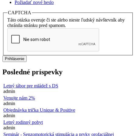
Požiadať nové heslo
CAPTCHA
Táto otázka overuje či ste alebo nieste ľudský návštevník aby
chránila stránku pred spamom.
Posledné príspevky
Letný tábor pre mládež s DS
admin
Venujte nám 2%
admin
Objednávka trička Unique & Positive
admin
Letný rodinný pobyt
admin
Seminár - Senzomotorická stimulácia a prvky orofaciálnej