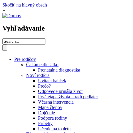
Skočiť na hlavný obsah
Vyhľadávanie
Pre rodičov
Čakáme dieťatko
Prenatálna diagnostika
Noví rodičia
Uvítací balíček
Prečo?
Odpovede prináša život
Prvá etapa života – radí pediater
Včasná intervencia
Mapa členov
Dojčenie
Podpora rodiny
Príbehy
Učenie na toaletu