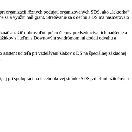
ri organizácií rôznych podujatí organizovaných SDS, ako ,,lektorka”
e sa a využiť naň grant. Stretávanie sa s deťmi s DS ma nasmerovalo
znať a zažiť dobrovoľnú prácu členov predsedníctva, ich nadšenie a
tvo zážitkov s ľuďmi s Downovým syndrómom mi dodali odvahu a
asistent učiteľa pri vzdelávaní žiakov s DS na špeciálnej základnej
.
, aj pri spolupráci na facebookovej stránke SDS, zdieľaní užitočných