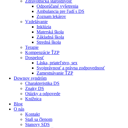
Zdravotnícka starostlivosť
Odporúčané vyšetrenia
Ambulancia pre ľudí s DS
Zoznam lekárov
Vzdelávanie
Inklúzia
Materská škola
Základná škola
Stredná škola
Terapie
Kompenzácie ŤZP
Dospelosť
Láska, priateľstvo, sex
Svojprávnosť a právna zodpovednosť
Zamestnávanie ŤZP
Downov syndróm
Charakteristika DS
Znaky DS
Otázky a odpovede
Knižnica
Blog
O nás
Kontakt
Staň sa členom
Stanovy SDS