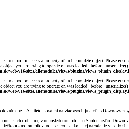
ute a method or access a property of an incomplete object. Please ensure 
ect you are trying to operate on was loaded _before_ unserialize() get
k/web/v16/sites/all/modules/views/plugins/views_plugin_display.
ute a method or access a property of an incomplete object. Please ensure 
ect you are trying to operate on was loaded _before_ unserialize() get
k/web/v16/sites/all/modules/views/plugins/views_plugin_display.
inak vnímané... Asi tieto slová mi najviac asociujú dieťa s Downovým
ómom a s ich rodinami, v neposlednom rade i so Spoločnosťou Downovh
 slniečkom - mojou milovanou sestrou Jankou. Jej narodenie sa stalo s