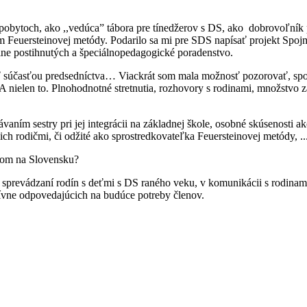
bytoch, ako ,,vedúca” tábora pre tínedžerov s DS, ako dobrovoľník p
 Feuersteinovej metódy. Podarilo sa mi pre SDS napísať projekt Spojm
ne postihnutých a špeciálnopedagogické poradenstvo.
yť súčasťou predsedníctva… Viackrát som mala možnosť pozorovať, spo
t”. A nielen to. Plnohodnotné stretnutia, rozhovory s rodinami, množs
m sestry pri jej integrácii na základnej škole, osobné skúsenosti ako 
ich rodičmi, či odžité ako sprostredkovateľka Feuersteinovej metódy, ..
om na Slovensku?
 sprevádzaní rodín s deťmi s DS raného veku, v komunikácii s rodinami
ívne odpovedajúcich na budúce potreby členov.