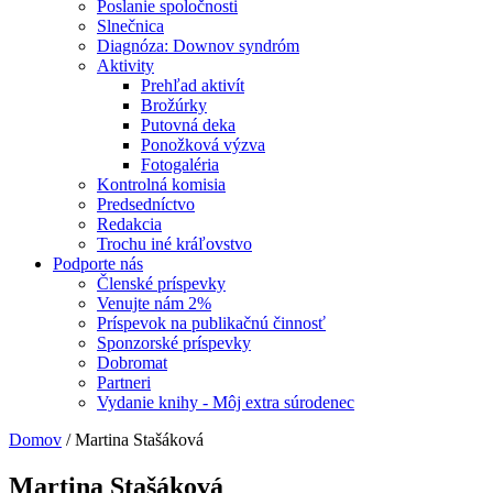
Poslanie spoločnosti
Slnečnica
Diagnóza: Downov syndróm
Aktivity
Prehľad aktivít
Brožúrky
Putovná deka
Ponožková výzva
Fotogaléria
Kontrolná komisia
Predsedníctvo
Redakcia
Trochu iné kráľovstvo
Podporte nás
Členské príspevky
Venujte nám 2%
Príspevok na publikačnú činnosť
Sponzorské príspevky
Dobromat
Partneri
Vydanie knihy - Môj extra súrodenec
Domov
/
Martina Stašáková
Martina Stašáková