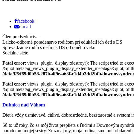
facebook
e-mail
Člen predsedníctva
Laicko-odborné poradenstvo rodičom pri edukácií ich detí s DS
Sprevádzanie rodín s deťmi s DS od raného veku
Sociálne siete
Fatal error
: views_plugin_display::destroy(): The script tried to exec
&quot;metatag_views_plugin_display_extender_metatags&quot; of the obj
/data/f/6/f69d0b58-287b-4f9e-a63f-c1d4b3dd2bfb/downovsyndrom.s
Fatal error
: views_plugin_display::destroy(): The script tried to exec
&quot;metatag_views_plugin_display_extender_metatags&quot; of the obj
/data/f/6/f69d0b58-287b-4f9e-a63f-c1d4b3dd2bfb/downovsyndrom.s
Dubnica nad Váhom
Dieťa vždy usmievavé, citlivé, dobrosrdečné, bezstarostné a svetom 
Sú to už roky, čo sa môj život preplieta s ľuďmi s Downovým syndr
narodením mojej sestry. Zrazu aj my, moja rodina, sme boli obdarení