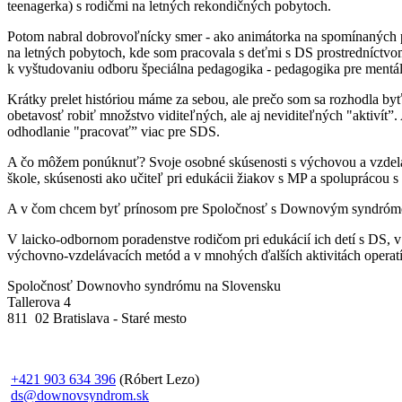
teenagerka) s rodičmi na letných rekondičných pobytoch.
Potom nabral dobrovoľnícky smer - ako animátorka na spomínaných po
na letných pobytoch, kde som pracovala s deťmi s DS prostredníctvom
k vyštudovaniu odboru špeciálna pedagogika - pedagogika pre mentál
Krátky prelet históriou máme za sebou, ale prečo som sa rozhodla b
obetavosť robiť množstvo viditeľných, ale aj neviditeľných "aktiví
odhodlanie "pracovať” viac pre SDS.
A čo môžem ponúknuť? Svoje osobné skúsenosti s výchovou a vzdelávaní
škole, skúsenosti ako učiteľ pri edukácii žiakov s MP a spoluprácou s 
A v čom chcem byť prínosom pre Spoločnosť s Downovým syndróm
V laicko-odbornom poradenstve rodičom pri edukácií ich detí s DS, v
výchovno-vzdelávacích metód a v mnohých ďalších aktivitách operat
Spoločnosť Downovho syndrómu na Slovensku
Tallerova 4
811 02 Bratislava - Staré mesto
+421 903 634 396
(Róbert Lezo)
ds@downovsyndrom.sk