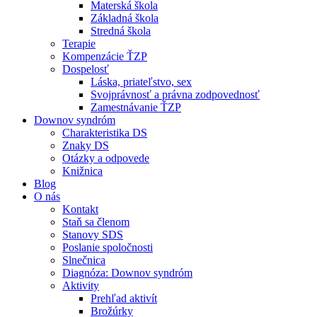
Materská škola
Základná škola
Stredná škola
Terapie
Kompenzácie ŤZP
Dospelosť
Láska, priateľstvo, sex
Svojprávnosť a právna zodpovednosť
Zamestnávanie ŤZP
Downov syndróm
Charakteristika DS
Znaky DS
Otázky a odpovede
Knižnica
Blog
O nás
Kontakt
Staň sa členom
Stanovy SDS
Poslanie spoločnosti
Slnečnica
Diagnóza: Downov syndróm
Aktivity
Prehľad aktivít
Brožúrky