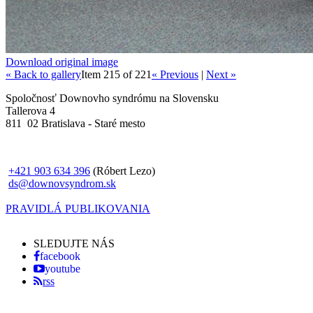
Download original image
« Back to gallery
Item 215 of 221
« Previous
|
Next »
Spoločnosť Downovho syndrómu na Slovensku
Tallerova 4
811 02 Bratislava - Staré mesto
+421 903 634 396
(Róbert Lezo)
ds@downovsyndrom.sk
PRAVIDLÁ PUBLIKOVANIA
SLEDUJTE NÁS
facebook
youtube
rss