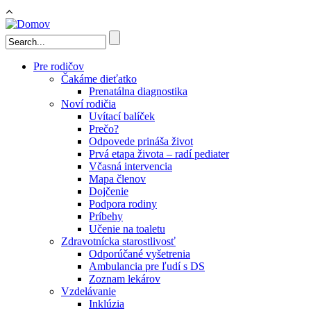
Skočiť na hlavný obsah
Vyhľadávanie
Pre rodičov
Čakáme dieťatko
Prenatálna diagnostika
Noví rodičia
Uvítací balíček
Prečo?
Odpovede prináša život
Prvá etapa života – radí pediater
Včasná intervencia
Mapa členov
Dojčenie
Podpora rodiny
Príbehy
Učenie na toaletu
Zdravotnícka starostlivosť
Odporúčané vyšetrenia
Ambulancia pre ľudí s DS
Zoznam lekárov
Vzdelávanie
Inklúzia