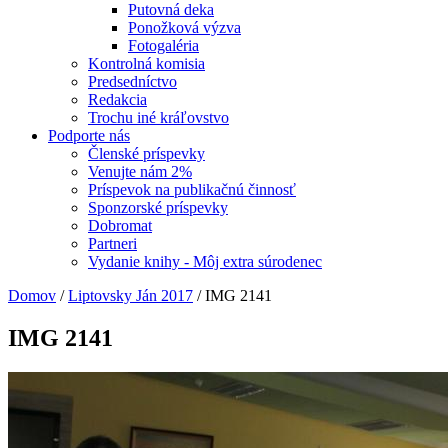
Putovná deka
Ponožková výzva
Fotogaléria
Kontrolná komisia
Predsedníctvo
Redakcia
Trochu iné kráľovstvo
Podporte nás
Členské príspevky
Venujte nám 2%
Príspevok na publikačnú činnosť
Sponzorské príspevky
Dobromat
Partneri
Vydanie knihy - Môj extra súrodenec
Domov
/
Liptovsky Ján 2017
/
IMG 2141
IMG 2141