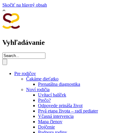
Skočiť na hlavný obsah
Vyhľadávanie
Pre rodičov
Čakáme dieťatko
Prenatálna diagnostika
Noví rodičia
Uvítací balíček
Prečo?
Odpovede prináša život
Prvá etapa života – radí pediater
Včasná intervencia
Mapa členov
Dojčenie
Podpora rodiny