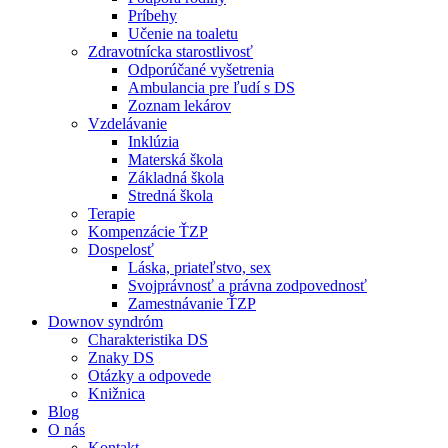
Príbehy
Učenie na toaletu
Zdravotnícka starostlivosť
Odporúčané vyšetrenia
Ambulancia pre ľudí s DS
Zoznam lekárov
Vzdelávanie
Inklúzia
Materská škola
Základná škola
Stredná škola
Terapie
Kompenzácie ŤZP
Dospelosť
Láska, priateľstvo, sex
Svojprávnosť a právna zodpovednosť
Zamestnávanie ŤZP
Downov syndróm
Charakteristika DS
Znaky DS
Otázky a odpovede
Knižnica
Blog
O nás
Kontakt