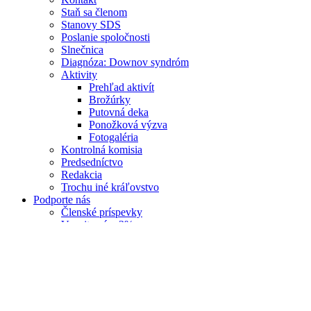
Staň sa členom
Stanovy SDS
Poslanie spoločnosti
Slnečnica
Diagnóza: Downov syndróm
Aktivity
Prehľad aktivít
Brožúrky
Putovná deka
Ponožková výzva
Fotogaléria
Kontrolná komisia
Predsedníctvo
Redakcia
Trochu iné kráľovstvo
Podporte nás
Členské príspevky
Venujte nám 2%
Príspevok na publikačnú činnosť
Sponzorské príspevky
Dobromat
Partneri
Vydanie knihy - Môj extra súrodenec
Domov
/
Liptovsky Ján 2017
/
IMG 2294