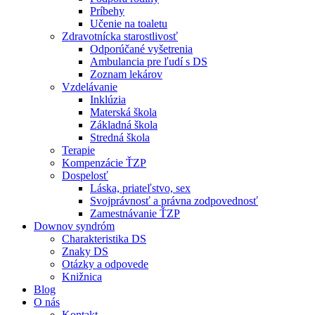
Príbehy
Učenie na toaletu
Zdravotnícka starostlivosť
Odporúčané vyšetrenia
Ambulancia pre ľudí s DS
Zoznam lekárov
Vzdelávanie
Inklúzia
Materská škola
Základná škola
Stredná škola
Terapie
Kompenzácie ŤZP
Dospelosť
Láska, priateľstvo, sex
Svojprávnosť a právna zodpovednosť
Zamestnávanie ŤZP
Downov syndróm
Charakteristika DS
Znaky DS
Otázky a odpovede
Knižnica
Blog
O nás
Kontakt