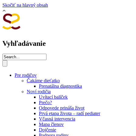
Skočiť na hlavný obsah
Vyhľadávanie
Pre rodičov
Čakáme dieťatko
Prenatálna diagnostika
Noví rodičia
Uvítací balíček
Prečo?
Odpovede prináša život
Prvá etapa života – radí pediater
Včasná intervencia
Mapa členov
Dojčenie
Podpora rodiny