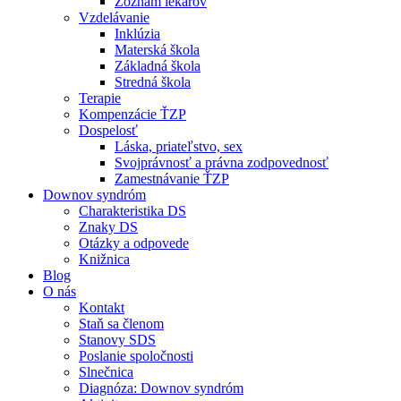
Zoznam lekárov
Vzdelávanie
Inklúzia
Materská škola
Základná škola
Stredná škola
Terapie
Kompenzácie ŤZP
Dospelosť
Láska, priateľstvo, sex
Svojprávnosť a právna zodpovednosť
Zamestnávanie ŤZP
Downov syndróm
Charakteristika DS
Znaky DS
Otázky a odpovede
Knižnica
Blog
O nás
Kontakt
Staň sa členom
Stanovy SDS
Poslanie spoločnosti
Slnečnica
Diagnóza: Downov syndróm