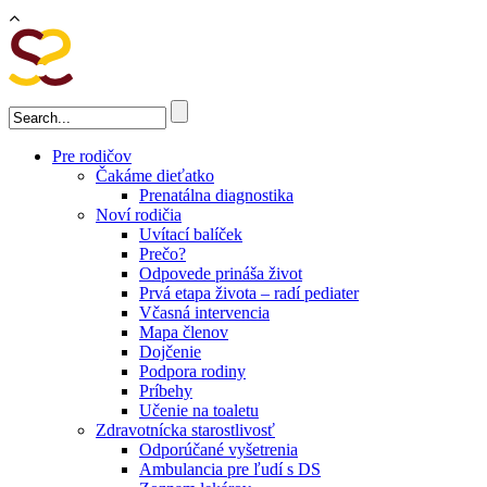
Skočiť na hlavný obsah
Vyhľadávanie
Pre rodičov
Čakáme dieťatko
Prenatálna diagnostika
Noví rodičia
Uvítací balíček
Prečo?
Odpovede prináša život
Prvá etapa života – radí pediater
Včasná intervencia
Mapa členov
Dojčenie
Podpora rodiny
Príbehy
Učenie na toaletu
Zdravotnícka starostlivosť
Odporúčané vyšetrenia
Ambulancia pre ľudí s DS