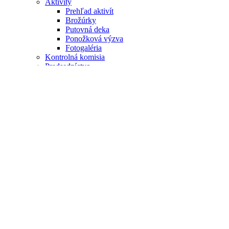
Aktivity
Prehľad aktivít
Brožúrky
Putovná deka
Ponožková výzva
Fotogaléria
Kontrolná komisia
Predsedníctvo
Redakcia
Trochu iné kráľovstvo
Podporte nás
Členské príspevky
Venujte nám 2%
Príspevok na publikačnú činnosť
Sponzorské príspevky
Dobromat
Partneri
Vydanie knihy - Môj extra súrodenec
Domov
/
Liptovsky Ján 2017
/
IMG 2367 0
IMG 2367 0
Download original image