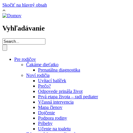
Skočiť na hlavný obsah
Vyhľadávanie
Pre rodičov
Čakáme dieťatko
Prenatálna diagnostika
Noví rodičia
Uvítací balíček
Prečo?
Odpovede prináša život
Prvá etapa života – radí pediater
Včasná intervencia
Mapa členov
Dojčenie
Podpora rodiny
Príbehy
Učenie na toaletu