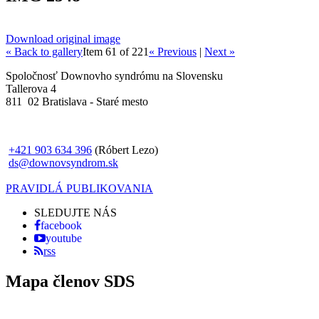
Download original image
« Back to gallery
Item 61 of 221
« Previous
|
Next »
Spoločnosť Downovho syndrómu na Slovensku
Tallerova 4
811 02 Bratislava - Staré mesto
+421 903 634 396
(Róbert Lezo)
ds@downovsyndrom.sk
PRAVIDLÁ PUBLIKOVANIA
SLEDUJTE NÁS
facebook
youtube
rss
Mapa členov SDS