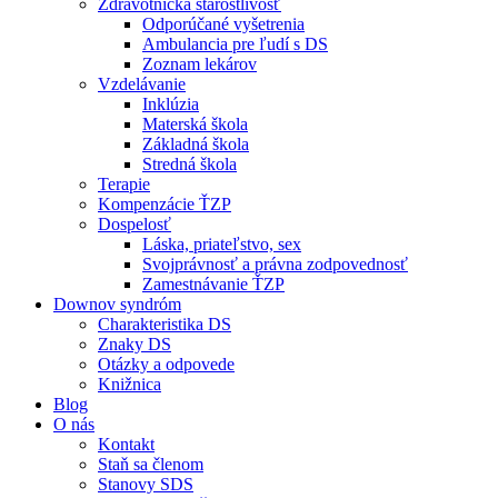
Zdravotnícka starostlivosť
Odporúčané vyšetrenia
Ambulancia pre ľudí s DS
Zoznam lekárov
Vzdelávanie
Inklúzia
Materská škola
Základná škola
Stredná škola
Terapie
Kompenzácie ŤZP
Dospelosť
Láska, priateľstvo, sex
Svojprávnosť a právna zodpovednosť
Zamestnávanie ŤZP
Downov syndróm
Charakteristika DS
Znaky DS
Otázky a odpovede
Knižnica
Blog
O nás
Kontakt
Staň sa členom
Stanovy SDS