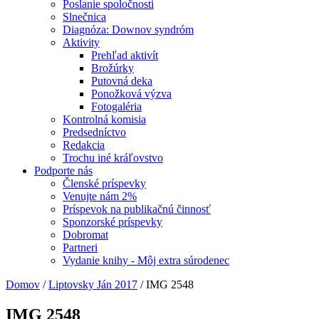
Poslanie spoločnosti
Slnečnica
Diagnóza: Downov syndróm
Aktivity
Prehľad aktivít
Brožúrky
Putovná deka
Ponožková výzva
Fotogaléria
Kontrolná komisia
Predsedníctvo
Redakcia
Trochu iné kráľovstvo
Podporte nás
Členské príspevky
Venujte nám 2%
Príspevok na publikačnú činnosť
Sponzorské príspevky
Dobromat
Partneri
Vydanie knihy - Môj extra súrodenec
Domov
/
Liptovsky Ján 2017
/
IMG 2548
IMG 2548