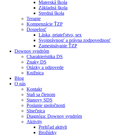
Materská škola
Základná škola
Stredná škola
Terapie
Kompenzácie ŤZP
Dospelosť
Láska, priateľstvo, sex
Svojprávnosť a právna zodpovednosť
Zamestnávanie ŤZP
Downov syndróm
Charakteristika DS
Znaky DS
Otázky a odpovede
Knižnica
Blog
O nás
Kontakt
Staň sa členom
Stanovy SDS
Poslanie spoločnosti
Slnečnica
Diagnóza: Downov syndróm
Aktivity
Prehľad aktivít
Brožúrky