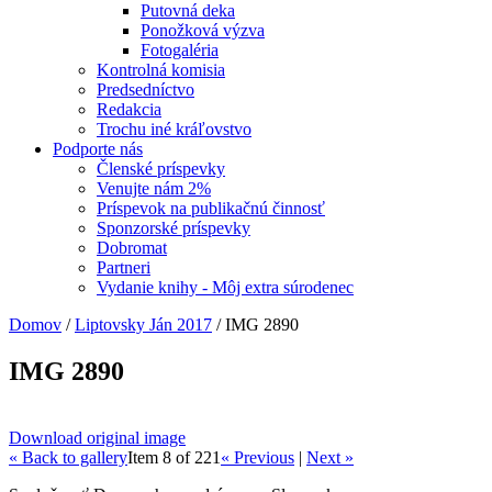
Putovná deka
Ponožková výzva
Fotogaléria
Kontrolná komisia
Predsedníctvo
Redakcia
Trochu iné kráľovstvo
Podporte nás
Členské príspevky
Venujte nám 2%
Príspevok na publikačnú činnosť
Sponzorské príspevky
Dobromat
Partneri
Vydanie knihy - Môj extra súrodenec
Domov
/
Liptovsky Ján 2017
/
IMG 2890
IMG 2890
Download original image
« Back to gallery
Item 8 of 221
« Previous
|
Next »