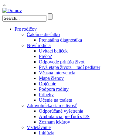
Skočiť na hlavný obsah
Vyhľadávanie
Pre rodičov
Čakáme dieťatko
Prenatálna diagnostika
Noví rodičia
Uvítací balíček
Prečo?
Odpovede prináša život
Prvá etapa života – radí pediater
Včasná intervencia
Mapa členov
Dojčenie
Podpora rodiny
Príbehy
Učenie na toaletu
Zdravotnícka starostlivosť
Odporúčané vyšetrenia
Ambulancia pre ľudí s DS
Zoznam lekárov
Vzdelávanie
Inklúzia